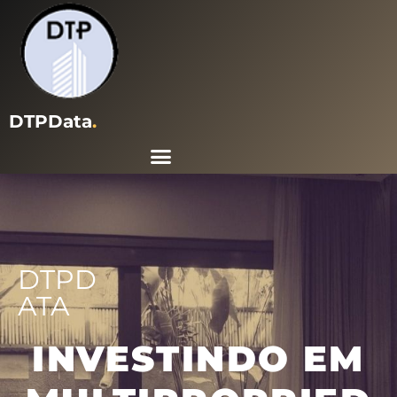
DTPData
.
DTPD
ATA
INVESTINDO EM