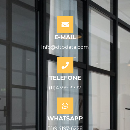
E-MAIL
info@dtpdata.com
TELEFONE
(11)4399-3797
WHATSAPP
(11)9 4197-6228