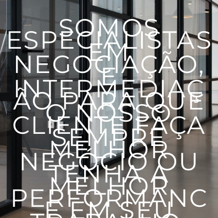
SOMOS
ESPECIALISTAS
EM
NEGOCIAÇÃO,
E
INTERMEDIAÇ
ÃO PARA QUE
O NOSSO
CLIENTE FAÇA
SEMPRE
MELHOR
NEGÓCIO OU
TENHA A
MELHOR
PERFORMANC
E EM SEU