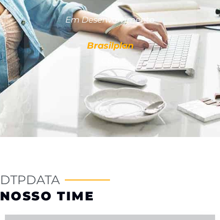
Em Desenvolvimento
Em
Brasilplan
CEO
DTPDATA
NOSSO TIME